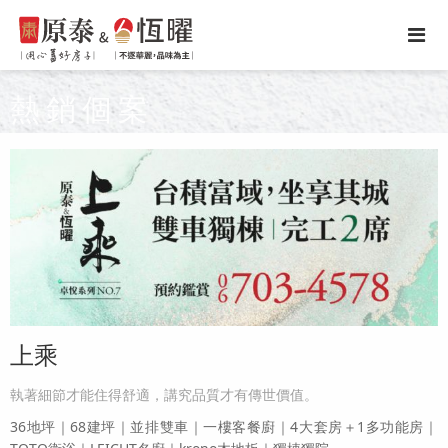
熱銷個案
上乘
執著細節才能住得舒適，講究品質才有傳世價值。
36地坪｜68建坪｜並排雙車｜一樓客餐廚｜4大套房＋1多功能房｜