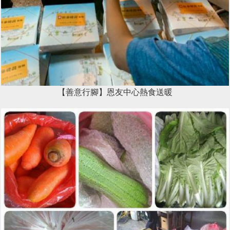
【善意行腳】恩友中心熱食送暖