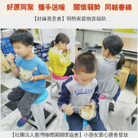
【好緣善意會】弱勢家庭物資福助
【社團法人臺灣橄欖園關懷協會】小朋友愛心膳食發放