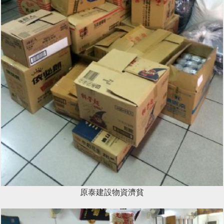
原泰建設物資濟貧