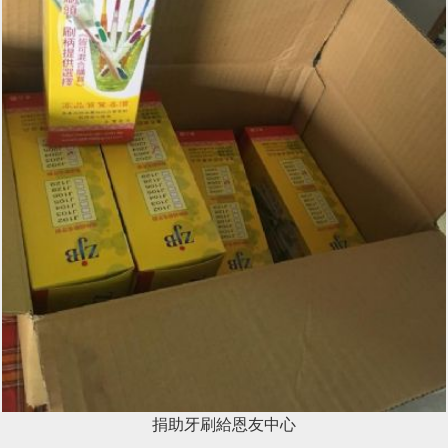
捐助牙刷給恩友中心