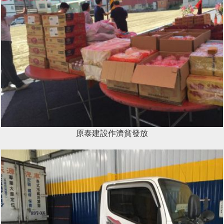
原泰建設作濟貧發放