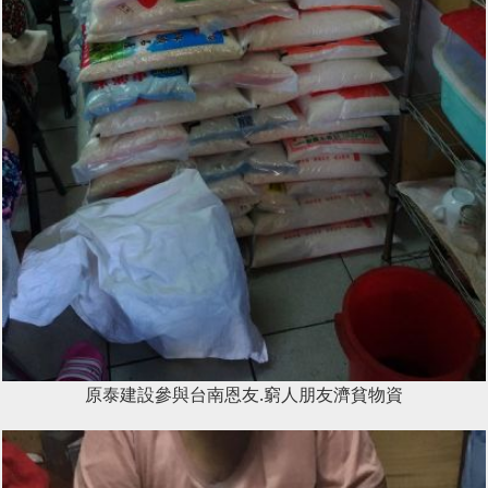
原泰建設參與台南恩友.窮人朋友濟貧物資