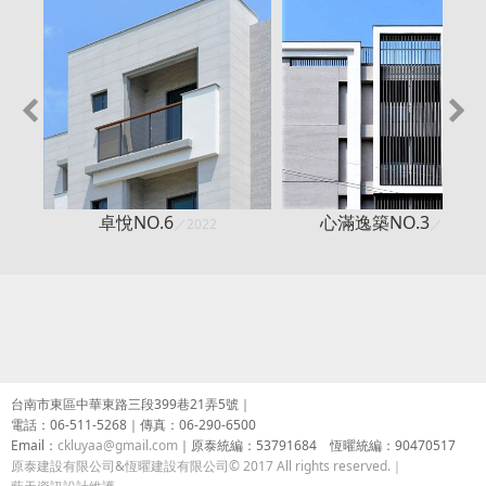
心滿逸築NO.3
心滿逸築NO.
／2022
／2019
台南市東區中華東路三段399巷21弄5號｜
電話：06-511-5268｜傳真：06-290-6500
Email：
ckluyaa@gmail.com
｜
原泰統編：53791684 恆曜統編：90470517
原泰建設有限公司&恆曜建設有限公司
© 2017 All rights reserved.｜