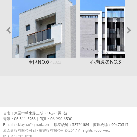
卓悅NO.6
心滿逸築NO.3
／2022
／2019
台南市東區中華東路三段399巷21弄5號｜
電話：06-511-5268｜傳真：06-290-6500
Email：
ckluyaa@gmail.com
｜
原泰統編：53791684 恆曜統編：90470517
原泰建設有限公司&恆曜建設有限公司
© 2017 All rights reserved.｜
藍天資訊設計維護