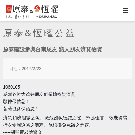
原泰&恆曜公益
原泰建設參與台南恩友.窮人朋友濟貧物資
日期：2017/2/22
1060105
感謝各位大德好朋友們捐輸物資濟貧
願神保佑您！
菩薩也會保佑您！
濟急如濟涸轍之魚。救危如救密羅之雀。矜孤恤寡。敬老憐貧。
措衣食周道路之饑寒。施棺槨免屍骸之暴露。
-----關聖帝君陰騭文